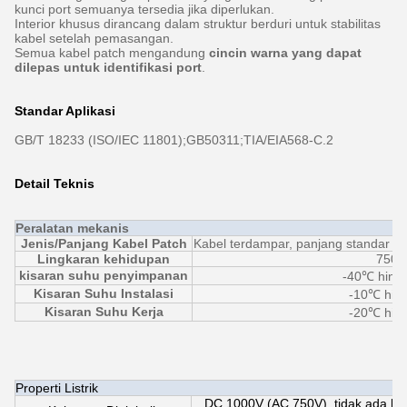
kunci port semuanya tersedia jika diperlukan.
Interior khusus dirancang dalam struktur berduri untuk stabilitas
kabel setelah pemasangan.
Semua kabel patch mengandung
cincin warna yang dapat
dilepas untuk identifikasi port
.
Standar Aplikasi
GB/T 18233 (ISO/IEC 11801);GB50311;TIA/EIA568-C.2
Detail Teknis
Peralatan mekanis
Jenis/Panjang Kabel Patch
Kabel terdampar, panjang standar 0
Lingkaran kehidupan
750 k
kisaran suhu penyimpanan
-40℃ hing
Kisaran Suhu Instalasi
-10℃ hin
Kisaran Suhu Kerja
-20℃ hin
Properti Listrik
DC 1000V (AC 750V), tidak ada ke