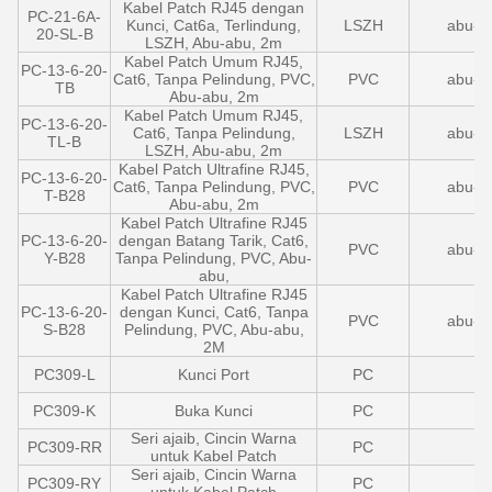
Kabel Patch RJ45 dengan
PC-21-6A-
Kunci, Cat6a, Terlindung,
LSZH
abu-a
20-SL-B
LSZH, Abu-abu, 2m
Kabel Patch Umum RJ45,
PC-13-6-20-
Cat6, Tanpa Pelindung, PVC,
PVC
abu-a
TB
Abu-abu, 2m
Kabel Patch Umum RJ45,
PC-13-6-20-
Cat6, Tanpa Pelindung,
LSZH
abu-a
TL-B
LSZH, Abu-abu, 2m
Kabel Patch Ultrafine RJ45,
PC-13-6-20-
Cat6, Tanpa Pelindung, PVC,
PVC
abu-a
T-B28
Abu-abu, 2m
Kabel Patch Ultrafine RJ45
PC-13-6-20-
dengan Batang Tarik, Cat6,
PVC
abu-a
Y-B28
Tanpa Pelindung, PVC, Abu-
abu,
Kabel Patch Ultrafine RJ45
PC-13-6-20-
dengan Kunci, Cat6, Tanpa
PVC
abu-a
S-B28
Pelindung, PVC, Abu-abu,
2M
PC309-L
Kunci Port
PC
A
PC309-K
Buka Kunci
PC
Seri ajaib, Cincin Warna
PC309-RR
PC
untuk Kabel Patch
Seri ajaib, Cincin Warna
PC309-RY
PC