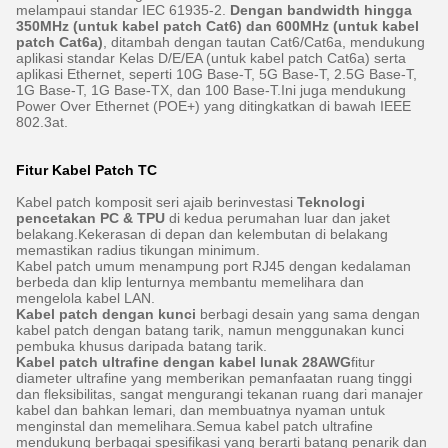
melampaui standar IEC 61935-2.
Dengan bandwidth hingga
350MHz (untuk kabel patch Cat6) dan 600MHz (untuk kabel
patch Cat6a)
, ditambah dengan tautan Cat6/Cat6a, mendukung
aplikasi standar Kelas D/E/EA (untuk kabel patch Cat6a) serta
aplikasi Ethernet, seperti 10G Base-T, 5G Base-T, 2.5G Base-T,
1G Base-T, 1G Base-TX, dan 100 Base-T.Ini juga mendukung
Power Over Ethernet (POE+) yang ditingkatkan di bawah IEEE
802.3at.
Fitur Kabel Patch TC
Kabel patch komposit seri ajaib berinvestasi
Teknologi
pencetakan PC & TPU
di kedua perumahan luar dan jaket
belakang.Kekerasan di depan dan kelembutan di belakang
memastikan radius tikungan minimum.
Kabel patch umum menampung port RJ45 dengan kedalaman
berbeda dan klip lenturnya membantu memelihara dan
mengelola kabel LAN.
Kabel patch dengan kunci
berbagi desain yang sama dengan
kabel patch dengan batang tarik, namun menggunakan kunci
pembuka khusus daripada batang tarik.
Kabel patch ultrafine dengan kabel lunak 28AWG
fitur
diameter ultrafine yang memberikan pemanfaatan ruang tinggi
dan fleksibilitas, sangat mengurangi tekanan ruang dari manajer
kabel dan bahkan lemari, dan membuatnya nyaman untuk
menginstal dan memelihara.Semua kabel patch ultrafine
mendukung berbagai spesifikasi yang berarti batang penarik dan