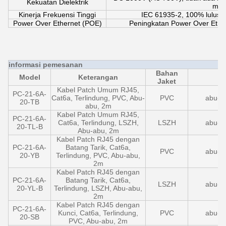
Kekuatan Dielektrik
men
Kinerja Frekuensi Tinggi
IEC 61935-2, 100% lulus 
Power Over Ethernet (POE)
Peningkatan Power Over Ethe
informasi pemesanan
Bahan
Model
Keterangan
Jaket
Kabel Patch Umum RJ45,
PC-21-6A-
Cat6a, Terlindung, PVC, Abu-
PVC
abu-a
20-TB
abu, 2m
Kabel Patch Umum RJ45,
PC-21-6A-
Cat6a, Terlindung, LSZH,
LSZH
abu-a
20-TL-B
Abu-abu, 2m
Kabel Patch RJ45 dengan
PC-21-6A-
Batang Tarik, Cat6a,
PVC
abu-a
20-YB
Terlindung, PVC, Abu-abu,
2m
Kabel Patch RJ45 dengan
PC-21-6A-
Batang Tarik, Cat6a,
LSZH
abu-a
20-YL-B
Terlindung, LSZH, Abu-abu,
2m
Kabel Patch RJ45 dengan
PC-21-6A-
Kunci, Cat6a, Terlindung,
PVC
abu-a
20-SB
PVC, Abu-abu, 2m