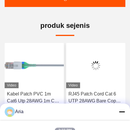
produk sejenis
Video
Video
Kabel Patch PVC 1m
RJ45 Patch Cord Cat 6
Cat6 Utp 28AWG 1m Cat6
UTP 28AWG Bare Copper
Patch Cord
LSZH Sheath
Aria
k
Dapatkan Harga Terbaik
Dapatkan Harga Terbaik