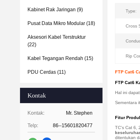
Kabinet Rak Jaringan
(9)
Type:
Pusat Data Mikro Modular
(18)
Cross S
Aksesori Kabel Terstruktur
Conduc
(22)
Rip Co
Kabel Tegangan Rendah
(15)
PDU Cerdas
(11)
FTP Cat6 C
FTP Cat6 K
Hal ini dapa
Kontak
Sementara i
Kontak:
Mr. Stephen
Fitur Produ
Telp:
86--15601820477
TC's Cat 6,
keseluruha
ditentukan d