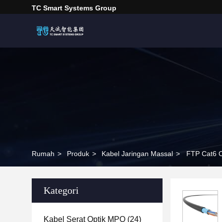
TC Smart Systems Group
Rumah
>
Produk
>
Kabel Jaringan Massal
>
FTP Cat6 
Kategori
Kabel Serat Optik MPO
(24)