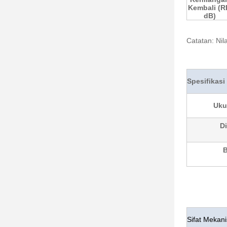
Kembali (R
dB)
Catatan: Nil
Spesifikasi
Uku
Di
B
Sifat Mekani