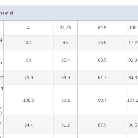
ansmisi
4
31.25
62.5
100
si
3.4
9.5
13.5
17.2
)
94
85.4
69.5
81.9
n
)
XT
73.9
69.9
61.7
64.3
ng
108.9
99.2
90.7
107.
h
)
n
94.4
91.2
87.9
90.5
n