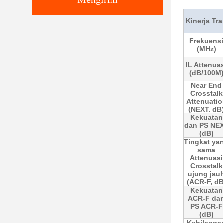
Kinerja Tr
Frekuensi
(MHz)
IL Attenua
(dB/100M
Near End
Crosstalk
Attenuatio
(NEXT, dB
Kekuatan
dan PS NE
(dB)
Tingkat ya
sama
Attenuasi
Crosstalk
ujung jau
(ACR-F, dB
Kekuatan
ACR-F da
PS ACR-F
(dB)
Kehilanga