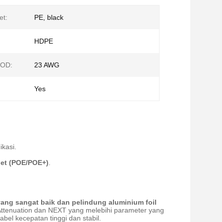
et:
PE, black
HDPE
 OD:
23 AWG
:
Yes
ikasi.
net (POE/POE+)
.
yang sangat baik dan pelindung aluminium foil
k Attenuation dan NEXT yang melebihi parameter yang
el kecepatan tinggi dan stabil.