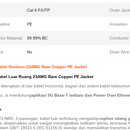
Cat 6 F/UTP
Outer Jack
pline:
PE
Insulation:
tor Material:
99.99% BC
Conductor
rd:
No
Drain Wire
able Outdoor 23AWG Bare Copper PE Jacket
abel Luar Ruang 23AWG Bare Copper PE Jacket
t diterapkan di luar kabel horizontal, bagian dari sistem kabel telekomun
tu, ia mendukung
aplikasi 5G Base-T terbaru dan Power Over Ether
k
 23 AWG, 4-pasangan, kabel luar terlindung mengadopsi
spline silang 
n
, dioptimalkan untuk sangat meningkatkan indikator teknis, termasu
alam GB/T 18015.5 (IEC 61156-5) standar dan memastikan transmisi kab