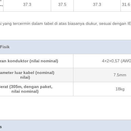
L,
37.3
37.5
37.3
31.6
ai yang tercermin dalam tabel di atas biasanya diukur, sesuai dengan 
 Fisik
ran konduktor (nilai nominal)
4×2×0,57 (AW
ameter luar kabel (nominal)
7.5mm
nilai)
erat (305m, dengan paket,
18kg
nilai nominal)
s