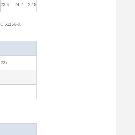
23.4
24.2
22.8
IEC 61156-9.
G23)