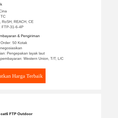
uk
Cina
 TC
UL, RoSH, REACH, CE
: FTP-31-6-4P
mbayaran & Pengiriman
 Order: 50 Kotak
inegosiasikan
ian: Pengepakan layak laut
 pembayaran: Western Union, T/T, L/C
tkan Harga Terbaik
 cat6 FTP Outdoor