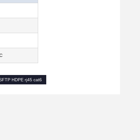
°C
 SFTP HDPE rj45 cat6