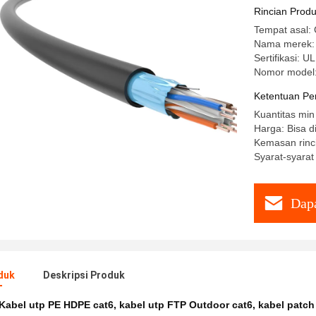
Rincian Prod
Tempat asal: 
Nama merek:
Sertifikasi: 
Nomor model
Ketentuan Pe
Kuantitas min
Harga: Bisa d
Kemasan rinc
Syarat-syarat
Dapa
duk
Deskripsi Produk
Kabel utp PE HDPE cat6
,
kabel utp FTP Outdoor cat6
,
kabel patch