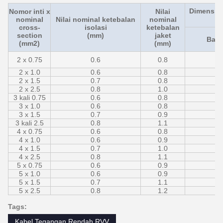
Dimensi k
Nomor inti x
Nilai
nominal
Nilai nominal ketebalan
nominal
cross-
isolasi
ketebalan
section
(mm)
jaket
Bata
(mm2)
(mm)
2 x 0.75
0.6
0.8
3
2 x 1.0
0.6
0.8
2 x 1.5
0.7
0.8
2 x 2.5
0.8
1.0
3 kali 0.75
0.6
0.8
3 x 1.0
0.6
0.8
3 x 1.5
0.7
0.9
3 kali 2.5
0.8
1.1
4 x 0.75
0.6
0.8
4 x 1.0
0.6
0.9
4 x 1.5
0.7
1.0
4 x 2.5
0.8
1.1
5 x 0.75
0.6
0.9
5 x 1.0
0.6
0.9
5 x 1.5
0.7
1.1
5 x 2.5
0.8
1.2
Tags:
Kabel Tegangan Rendah RVV