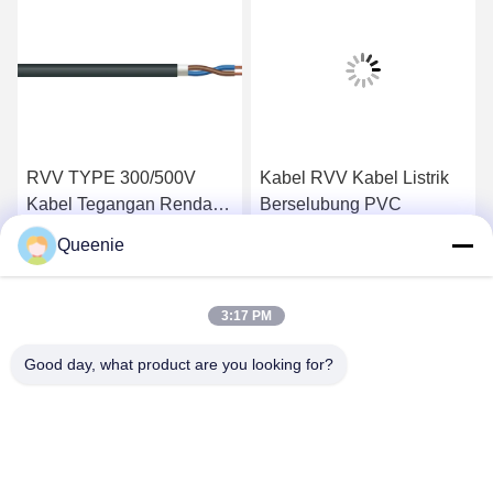
RVV TYPE 300/500V
Kabel RVV Kabel Listrik
Kabel Tegangan Rendah
Berselubung PVC
GB T5023.5 Kabel
Queenie
Fleksibel Berselubung
k
Dapatkan Harga Terbaik
Dapatkan Harga Terbaik
PVC
3:17 PM
Good day, what product are you looking for?
TC Smart Systems Group
dszb2@tcgroup.com.cn