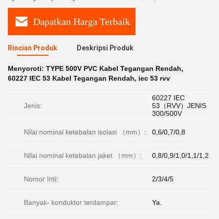
Dapatkan Harga Terbaik
Rincian Produk
Deskripsi Produk
Menyoroti:
TYPE 500V PVC Kabel Tegangan Rendah
,
60227 IEC 53 Kabel Tegangan Rendah
,
iec 53 rvv
60227 IEC
Jenis:
53（RVV）JENIS
300/500V
Nilai nominal ketebalan isolasi （mm）:
0,6/0,7/0,8
Nilai nominal ketebalan jaket （mm）:
0,8/0,9/1,0/1,1/1,2
Nomor Inti:
2/3/4/5
Banyak- konduktor terdampar:
Ya.