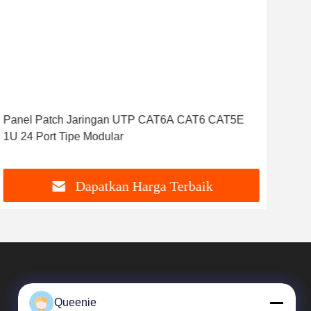
Panel Patch Jaringan UTP CAT6A CAT6 CAT5E
Pan
1U 24 Port Tipe Modular
Patc
Dapatkan Harga Terbaik
Queenie