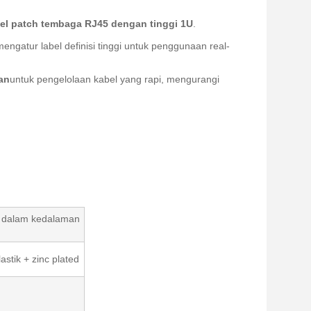
abel patch tembaga RJ45 dengan tinggi 1U
.
engatur label definisi tinggi untuk penggunaan real-
han
untuk pengelolaan kabel yang rapi, mengurangi
g dalam kedalaman
tik + zinc plated