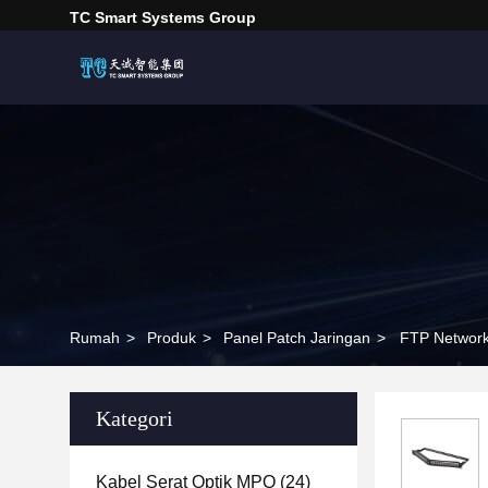
TC Smart Systems Group
Rumah
>
Produk
>
Panel Patch Jaringan
>
FTP Network 
Kategori
Kabel Serat Optik MPO
(24)