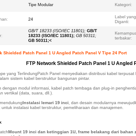
Tipe Modular
Kategori:
Label yang
han:
24
Diganti:
GB/T 18233 (ISO/IEC 11801);
GB/T
Kemampu
r:
18233 (ISO/IEC 11801);
GB 50311;
terbakar:
GB 50311;<
 Shielded Patch Panel 1 U Angled Patch Panel V Tipe 24 Port
FTP Network Shielded Patch Panel 1 U Angled P
pe yang Terlindung
Patch Panel menyediakan distribusi kabel terpusat 
alam sistem kabel berstruktur bangunan pintar.
dengan modul informasi, kabel patch tembaga dan plug-in penghentian 
n vertikal (data, suara, dll.).
h mendukung
Instalasi lemari 19 inci
, dan desain modularnya mewujud
 untuk instalasi kabel terstruktur, pemeliharaan dan manajemen.
k
patch
Mount 19 inci dan ketinggian 1U, frame belakang dari bahan z