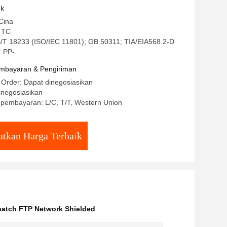
uk
Cina
 TC
GB/T 18233 (ISO/IEC 11801); GB 50311; TIA/EIA568.2-D
 PP-
mbayaran & Pengiriman
 Order: Dapat dinegosiasikan
inegosiasikan
 pembayaran: L/C, T/T, Western Union
tkan Harga Terbaik
patch FTP Network Shielded