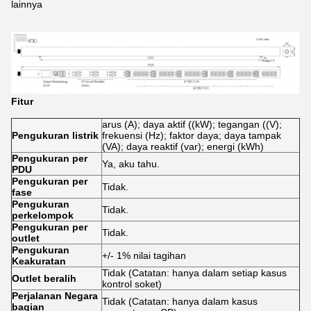
lainnya
Fitur
arus (A); daya aktif ((kW); tegangan ((V);
Pengukuran listrik
frekuensi (Hz); faktor daya; daya tampak
(VA); daya reaktif (var); energi (kWh)
Pengukuran per
Ya, aku tahu.
PDU
Pengukuran per
Tidak.
fase
Pengukuran
Tidak.
per
kelompok
Pengukuran
per
Tidak.
outlet
Pengukuran
+/- 1% nilai tagihan
Keakuratan
Tidak (Catatan: hanya dalam setiap kasus
Outlet
beralih
kontrol soket)
Perjalanan
Negara
Tidak (Catatan: hanya dalam kasus
bagian