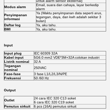
untuk alarm sensor eksternal)
Email, suara dan cahaya, layar berkedip
Modus alarm
alarm
Ya (Waktu penyimpanan data seperti arus,
Penyimpanan
tegangan, daya, dan kwh adalah sekitar 3
informasi
bulan)
Daftar log
Ya, aku tahu.
BMI
Ya, aku tahu.
Input
Input plug
IEC 60309 32A
Kabel input
5G6.0 mm2 VDE*3M+32A colokan industri
Listrik nominal
32 A
Tegangan
250VAC
nominal
Fase-fase
3 fase L1/L2/L3/N/PE
Frekuensi
50 /60 Hz
Output
24 cara IEC 320 C13 soket
Outlet
6 cara IEC 320 C19 soket
Pemutus sirkuit
6 pcs (16A) pemutus sirkuit