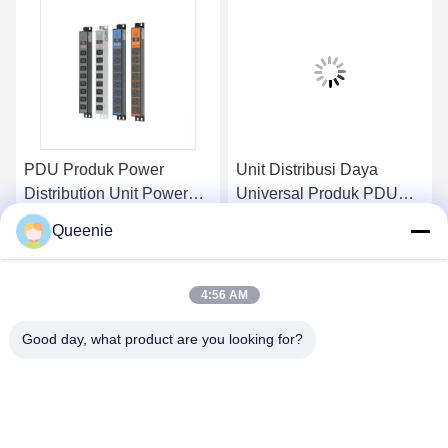
PDU Produk Power
Unit Distribusi Daya
Distribution Unit Power
Universal Produk PDU
Supply To IT Equipment
Cerdas 19 Inci
Queenie
Pada Kabinet
k
Dapatkan Harga Terbaik
Dapatkan Harga Terbaik
4:56 AM
Good day, what product are you looking for?
TC Smart Systems Group