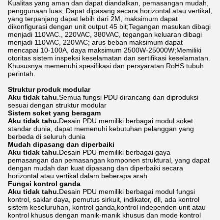
Kualitas yang aman dan dapat diandalkan, pemasangan mudah,
penggunaan luas; Dapat dipasang secara horizontal atau vertikal,
yang terpanjang dapat lebih dari 2M, maksimum dapat
dikonfigurasi dengan unit output 45 bit;Tegangan masukan dibagi
menjadi 110VAC., 220VAC, 380VAC, tegangan keluaran dibagi
menjadi 110VAC, 220VAC; arus beban maksimum dapat
mencapai 10-100A, daya maksimum 2500W-25000W;Memiliki
otoritas sistem inspeksi keselamatan dan sertifikasi keselamatan.
Khususnya memenuhi spesifikasi dan persyaratan RoHS tubuh
perintah.
Struktur produk modular
Aku tidak tahu.
Semua fungsi PDU dirancang dan diproduksi
sesuai dengan struktur modular
Sistem soket yang beragam
Aku tidak tahu.
Desain PDU memiliki berbagai modul soket
standar dunia, dapat memenuhi kebutuhan pelanggan yang
berbeda di seluruh dunia
Mudah dipasang dan diperbaiki
Aku tidak tahu.
Desain PDU memiliki berbagai gaya
pemasangan dan pemasangan komponen struktural, yang dapat
dengan mudah dan kuat dipasang dan diperbaiki secara
horizontal atau vertikal dalam beberapa arah
Fungsi kontrol ganda
Aku tidak tahu.
Desain PDU memiliki berbagai modul fungsi
kontrol, saklar daya, pemutus sirkuit, indikator, dll, ada kontrol
sistem keseluruhan, kontrol ganda,kontrol independen unit atau
kontrol khusus dengan manik-manik khusus dan mode kontrol