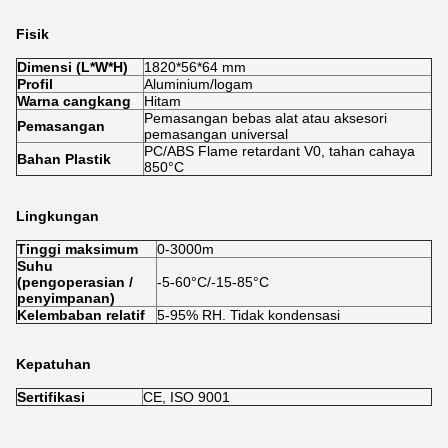
Fisik
Dimensi (L*W*H)
1820*56*64 mm
Profil
Aluminium/logam
Warna cangkang
Hitam
Pemasangan bebas alat atau aksesori
Pemasangan
pemasangan universal
PC/ABS Flame retardant V0, tahan cahaya
Bahan Plastik
850°C
Lingkungan
Tinggi maksimum
0-3000m
Suhu
(pengoperasian /
-5-60°C/-15-85°C
penyimpanan)
Kelembaban relatif
5-95% RH. Tidak kondensasi
Kepatuhan
Sertifikasi
CE, ISO 9001