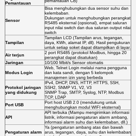
pemantauan CB)
Pemantauan
Bisa menghubungkan dua sensor suhu dan
kelembaban.
Dukungan untuk menghubungkan perangkat
Sensor
RS485 eksternal (opsional), empat saluran
input nilai switch dan dua saluran output nilai
switch
Tampilan LCD (Tampilan arus, tegangan,
Tampilan
daya, KWh, alamat IP, dll). Hasil pengukuran
untuk setiap soket dapat ditampilkan di layar.
2 port RS485 (protokol Modbus, hingga 20
Air terjun
perangkat dapat disatukan)
Jaringan
10/100 Mbit/s Sensor otomatis
Web, Telnet Login melalui nama pengguna
Modus Login
dan kata sandi, dengan 5 kelompok
manajemen izin yang berbeda
IPv4, DHCP, DNS, HTTP, HTTPS, SSH,
Protokol jaringan
SSH2, SNMP V1, V2, V3
yang didukung
SNMP Trap, SMTP, Syslog, NTP, Modbus
TCP, LDAP
Port host USB 2.0 (mendukung untuk
Port USB
menghubungkan modul WIFI eksternal)
API terbuka (Mampu mengirimkan informasi
API
listrik, informasi pengaturan alarm ambang,
informasi alarm suhu dan kelembaban, dll.)
Ya (pengaturan ambang atas dan bawah
Pengaturan alarm
arus, tegangan, daya, suhu dan kelembaban