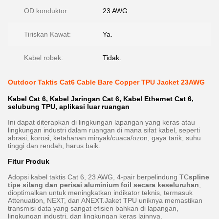
OD konduktor:
23 AWG
Tiriskan Kawat:
Ya.
Kabel robek:
Tidak.
Outdoor Taktis Cat6 Cable Bare Copper TPU Jacket 23AWG
Kabel Cat 6, Kabel Jaringan Cat 6, Kabel Ethernet Cat 6,
selubung TPU, aplikasi luar ruangan
Ini dapat diterapkan di lingkungan lapangan yang keras atau
lingkungan industri dalam ruangan di mana sifat kabel, seperti
abrasi, korosi, ketahanan minyak/cuaca/ozon, gaya tarik, suhu
tinggi dan rendah, harus baik.
Fitur Produk
Adopsi kabel taktis Cat 6, 23 AWG, 4-pair berpelindung TC
spline
tipe silang dan perisai aluminium foil secara keseluruhan
,
dioptimalkan untuk meningkatkan indikator teknis, termasuk
Attenuation, NEXT, dan ANEXT.Jaket TPU uniknya memastikan
transmisi data yang sangat efisien bahkan di lapangan,
lingkungan industri, dan lingkungan keras lainnya.