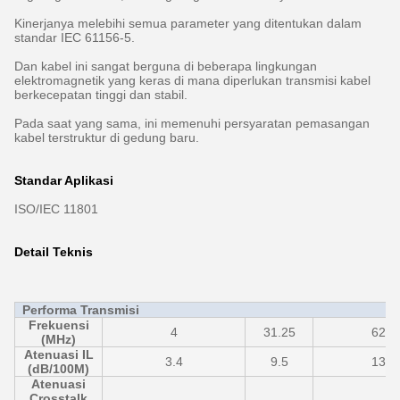
Kinerjanya melebihi semua parameter yang ditentukan dalam
standar IEC 61156-5.
Dan kabel ini sangat berguna di beberapa lingkungan
elektromagnetik yang keras di mana diperlukan transmisi kabel
berkecepatan tinggi dan stabil.
Pada saat yang sama, ini memenuhi persyaratan pemasangan
kabel terstruktur di gedung baru.
Standar Aplikasi
ISO/IEC 11801
Detail Teknis
Performa Transmisi
Frekuensi
4
31.25
62.5
(MHz)
Atenuasi IL
3.4
9.5
13.5
(dB/100M)
Atenuasi
Crosstalk