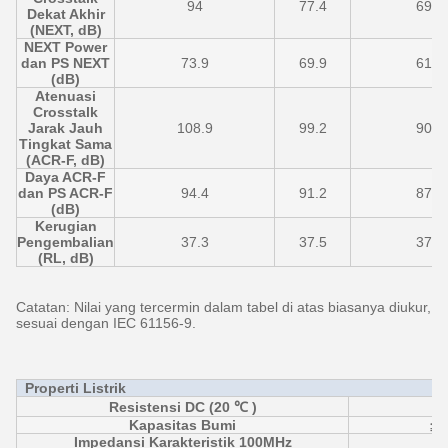
94
77.4
69.5
Dekat Akhir
(NEXT, dB)
NEXT Power
dan PS NEXT
73.9
69.9
61.7
(dB)
Atenuasi
Crosstalk
Jarak Jauh
108.9
99.2
90.7
Tingkat Sama
(ACR-F, dB)
Daya ACR-F
dan PS ACR-F
94.4
91.2
87.9
(dB)
Kerugian
Pengembalian
37.3
37.5
37.3
(RL, dB)
Catatan: Nilai yang tercermin dalam tabel di atas biasanya diukur,
sesuai dengan IEC 61156-9.
Properti Listrik
Resistensi DC (20 ℃ )
Kapasitas Bumi
≦ 
Impedansi Karakteristik 100MHz