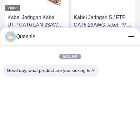
Video
Kabel Jaringan Kabel
Kabel Jaringan S / FTP
UTP CAT6 LAN 23AWG
CAT8 23AWG Jaket PVC
Jaket PVC Tembaga
0.60mm BC
Queenie
Telanjang
k
Dapatkan Harga Terbaik
Dapatkan Harga Terbaik
5:02 AM
Good day, what product are you looking for?
TC Smart Systems Group
dszb2@tcgroup.com.cn
86--15601820477
No.618, Guangxing Rd, Distrik Songjiang, Shanghai, PR
China