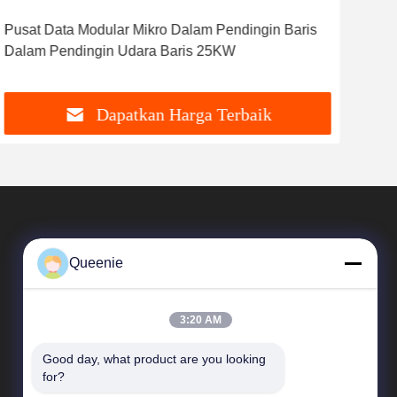
Pusat Data Modular Mikro Dalam Pendingin Baris
TCM
Dalam Pendingin Udara Baris 25KW
Mou
Dapatkan Harga Terbaik
Queenie
3:20 AM
Good day, what product are you looking 
Tautan Langsung
for?