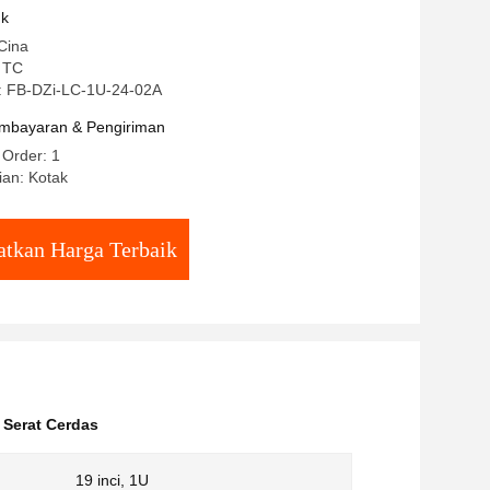
uk
Cina
 TC
: FB-DZi-LC-1U-24-02A
mbayaran & Pengiriman
 Order: 1
ian: Kotak
tkan Harga Terbaik
 Serat Cerdas
19 inci, 1U