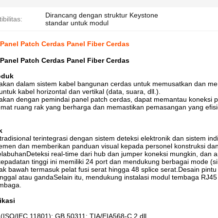
Dirancang dengan struktur Keystone
bilitas:
standar untuk modul
 Panel Patch Cerdas Panel Fiber Cerdas
 Panel Patch Cerdas Panel Fiber Cerdas
oduk
unakan dalam sistem kabel bangunan cerdas untuk memusatkan dan me
untuk kabel horizontal dan vertikal (data, suara, dll.).
nakan dengan pemindai panel patch cerdas, dapat memantau koneksi po
at ruang rak yang berharga dan memastikan pemasangan yang efisi
k
tradisional terintegrasi dengan sistem deteksi elektronik dan sistem i
emen dan memberikan panduan visual kepada personel konstruksi da
elabuhanDeteksi real-time dari hub dan jumper koneksi mungkin, dan a
epadatan tinggi ini memiliki 24 port dan mendukung berbagai mode 
k bawah termasuk pelat fusi serat hingga 48 splice serat.Desain pint
nggal atau gandaSelain itu, mendukung instalasi modul tembaga R
embaga.
ikasi
(ISO/IEC 11801); GB 50311; TIA/EIA568-C.2 dll