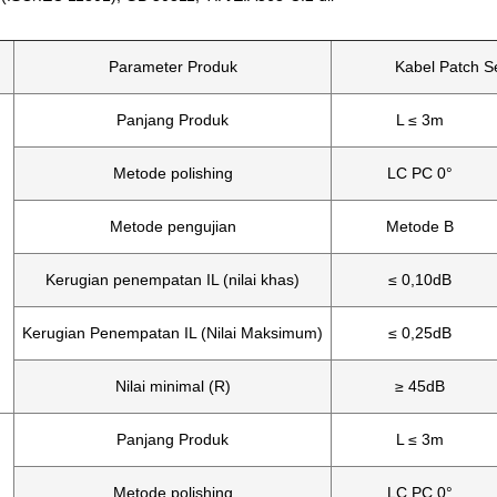
Parameter Produk
Kabel Patch S
Panjang Produk
L ≤ 3m
Metode polishing
LC PC 0°
Metode pengujian
Metode B
Kerugian penempatan IL (nilai khas)
≤ 0,10dB
Kerugian Penempatan IL (Nilai Maksimum)
≤ 0,25dB
Nilai minimal (R)
≥ 45dB
Panjang Produk
L ≤ 3m
Metode polishing
LC PC 0°