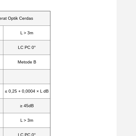
erat Optik Cerdas
L > 3m
LC PC 0°
Metode B
≤ 0,25 + 0,0004 × L dB
≥ 45dB
L > 3m
LC PC 0°