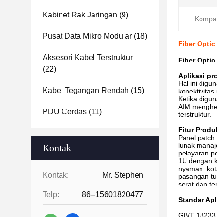
Kabinet Rak Jaringan
(9)
Kompati
Pusat Data Mikro Modular
(18)
Fiber Optic
Aksesori Kabel Terstruktur
Fiber Optic
(22)
Aplikasi pr
Hal ini dig
Kabel Tegangan Rendah
(15)
konektivitas 
Ketika digu
AIM.menghem
PDU Cerdas
(11)
terstruktur.
Fitur Produ
Panel patch 
lunak manaj
Kontak
pelayaran p
1U dengan k
nyaman. kota
Kontak:
Mr. Stephen
pasangan tu
serat dan t
Telp:
86--15601820477
Standar Apl
GB/T 18233 