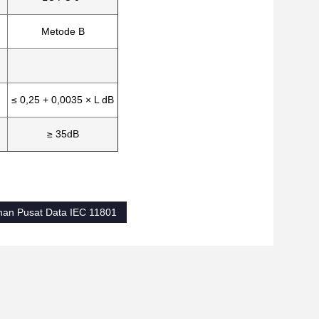
Metode B
≤ 0,25 + 0,0035 × L dB
≥ 35dB
an Pusat Data IEC 11801