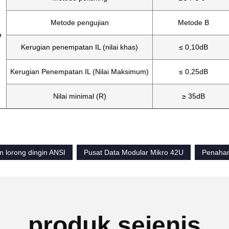
Metode pengujian
Metode B
e
Kerugian penempatan IL (nilai khas)
≤ 0,10dB
Kerugian Penempatan IL (Nilai Maksimum)
≤ 0,25dB
Nilai minimal (R)
≥ 35dB
 lorong dingin ANSI
Pusat Data Modular Mikro 42U
Penahan
produk sejenis