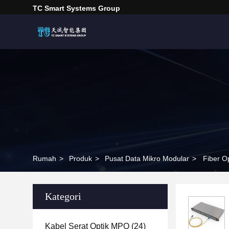
TC Smart Systems Group
Rumah
>
Produk
>
Pusat Data Mikro Modular
>
Fiber O
Kategori
Kabel Serat Optik MPO
(24)